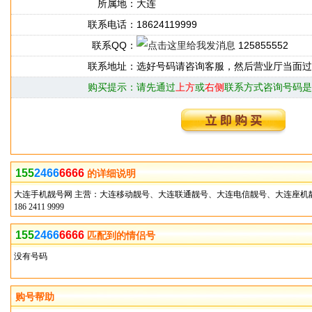
所属地：
大连
联系电话：
18624119999
联系QQ：
125855552
联系地址：
选好号码请咨询客服，然后营业厅当面过
购买提示：
请先通过
上方
或
右侧
联系方式咨询号码是
155
2466
6666
的详细说明
大连手机靓号网 主营：大连移动靓号、大连联通靓号、大连电信靓号、大连座机
186 2411 9999
155
2466
6666
匹配到的情侣号
没有号码
购号帮助