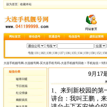
设为首页
收藏本站
网站首页
移动选号
联通选号
电信选号
虚拟运营商
号段
131
|
182
|
139
|
138
|
137
|
136
|
135
|
134
|
159
|
158
|
152
|
150
大连手机靓号网-大连靓号网-买大连手机号码-大连手机靓号回收
>
手机短信
> 9
短信分类
9月1
嘘寒问暖
来
节日祝福
1、来到新校园的第
红尘情缘
讲台：我叫王鹏，来
幽默搞笑
讲台忐忑不安地介绍
舞文弄墨