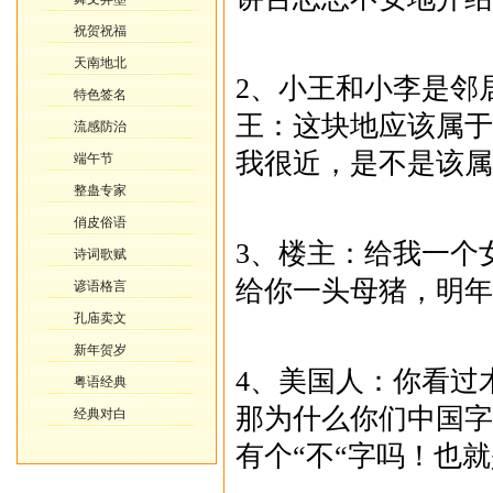
祝贺祝福
天南地北
2、小王和小李是邻
特色签名
王：这块地应该属于
流感防治
我很近，是不是该属
端午节
整蛊专家
俏皮俗语
3、楼主：给我一个
诗词歌赋
给你一头母猪，明年
谚语格言
孔庙卖文
新年贺岁
4、美国人：你看过
粤语经典
那为什么你们中国字
经典对白
有个“不“字吗！也