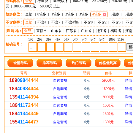
号码价格：
全部
|
待询价
|
100元以下
|
100-200元
|
200-300元
|
300-500元
|
元
|
30000-50000元
|
50000元以上
较多数位：
全部
|
0较多
|
1较多
|
2较多
|
3较多
|
4较多
|
5较多
|
6较
不含数字：
全部
|
不含4
|
不含7
|
不含4和7
|
不含0
|
不含2
|
不含3
|
不含
归 属 地：
全部
|
直辖市
|
山东省
|
江苏省
|
广东省
|
浙江省
|
福建省
|
河南
1位
2位
3位
4位
5位
6位
7位
8位
9位
10位
11位
精确选号：
全部号码
推荐号码
热门号码
价格低到高
价
号码
套餐资费
话费
价格
操
189
0984
4444
自选套餐
0元
59000元
详情
189
4098
4444
自选套餐
0元
18000元
详情
139
4114
4394
自选套餐
0元
9900元
详情
189
4117
2444
自选套餐
0元
1500元
详情
189
4134
4349
自选套餐
0元
1399元
详情
155
4114
4477
自选套餐
0元
1300元
详情