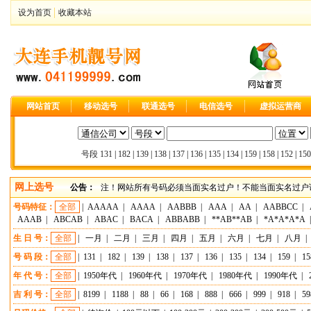
设为首页
收藏本站
网站首页
移动选号
联通选号
电信选号
虚拟运营商
号段
131
|
182
|
139
|
138
|
137
|
136
|
135
|
134
|
159
|
158
|
152
|
150
网上选号
公告：
注！网站所有号码必须当面实名过户！不能当面实名过户请
号码特征：
全部
|
AAAAA
|
AAAA
|
AABBB
|
AAA
|
AA
|
AABBCC
|
AAAB
|
ABCAB
|
ABAC
|
BACA
|
ABBABB
|
**AB**AB
|
*A*A*A*A
生 日 号：
全部
|
一月
|
二月
|
三月
|
四月
|
五月
|
六月
|
七月
|
八月
|
号 码 段：
全部
|
131
|
182
|
139
|
138
|
137
|
136
|
135
|
134
|
159
|
15
年 代 号：
全部
|
1950年代
|
1960年代
|
1970年代
|
1980年代
|
1990年代
|
吉 利 号：
全部
|
8199
|
1188
|
88
|
66
|
168
|
888
|
666
|
999
|
918
|
59