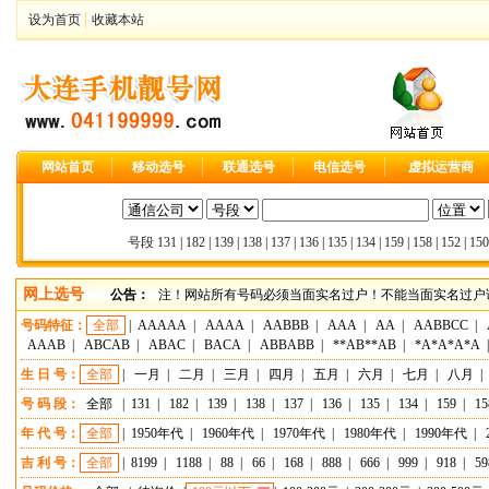
设为首页
收藏本站
网站首页
移动选号
联通选号
电信选号
虚拟运营商
号段
131
|
182
|
139
|
138
|
137
|
136
|
135
|
134
|
159
|
158
|
152
|
150
网上选号
公告：
注！网站所有号码必须当面实名过户！不能当面实名过户请
号码特征：
全部
|
AAAAA
|
AAAA
|
AABBB
|
AAA
|
AA
|
AABBCC
|
AAAB
|
ABCAB
|
ABAC
|
BACA
|
ABBABB
|
**AB**AB
|
*A*A*A*A
生 日 号：
全部
|
一月
|
二月
|
三月
|
四月
|
五月
|
六月
|
七月
|
八月
|
号 码 段：
全部
|
131
|
182
|
139
|
138
|
137
|
136
|
135
|
134
|
159
|
15
年 代 号：
全部
|
1950年代
|
1960年代
|
1970年代
|
1980年代
|
1990年代
|
吉 利 号：
全部
|
8199
|
1188
|
88
|
66
|
168
|
888
|
666
|
999
|
918
|
59