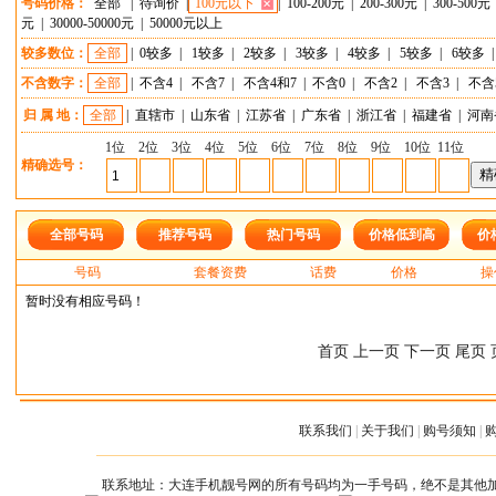
号码价格：
全部
|
待询价
|
100元以下
|
100-200元
|
200-300元
|
300-500元
元
|
30000-50000元
|
50000元以上
较多数位：
全部
|
0较多
|
1较多
|
2较多
|
3较多
|
4较多
|
5较多
|
6较多
不含数字：
全部
|
不含4
|
不含7
|
不含4和7
|
不含0
|
不含2
|
不含3
|
不含
归 属 地：
全部
|
直辖市
|
山东省
|
江苏省
|
广东省
|
浙江省
|
福建省
|
河南
1位
2位
3位
4位
5位
6位
7位
8位
9位
10位
11位
精确选号：
全部号码
推荐号码
热门号码
价格低到高
价
号码
套餐资费
话费
价格
操
暂时没有相应号码！
首页 上一页 下一页 尾页 
联系我们
|
关于我们
|
购号须知
|
联系地址：大连手机靓号网的所有号码均为一手号码，绝不是其他