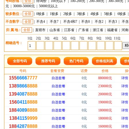
号码价格：
全部
|
待询价
|
100元以下
|
100-200元
|
200-300元
|
300-500元
|
元
|
30000-50000元
|
50000元以上
较多数位：
全部
|
0较多
|
1较多
|
2较多
|
3较多
|
4较多
|
5较多
|
6较多
不含数字：
全部
|
不含4
|
不含7
|
不含4和7
|
不含0
|
不含2
|
不含3
|
不含
归 属 地：
全部
|
直辖市
|
山东省
|
江苏省
|
广东省
|
浙江省
|
福建省
|
河南
1位
2位
3位
4位
5位
6位
7位
8位
9位
10位
11位
精确选号：
全部号码
推荐号码
热门号码
价格低到高
价
号码
套餐资费
话费
价格
操
155
6666
7777
自选套餐
0元
880000元
详情
138
9866
8888
自选套餐
0元
230000元
详情
139
4087
8888
自选套餐
0元
200000元
详情
156
0411
8888
自选套餐
0元
190000元
详情
188
4089
8888
自选套餐
0元
180000元
详情
138
4115
9999
自选套餐
0元
180000元
详情
188
4287
8888
自选套餐
0元
160000元
详情