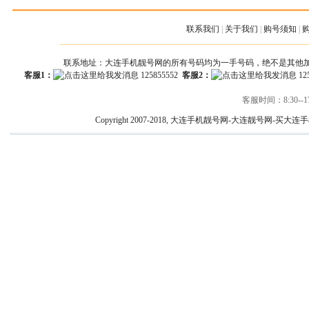
联系我们
|
关于我们
|
购号须知
|
联系地址：大连手机靓号网的所有号码均为一手号码，绝不是其他
客服1：
125855552
客服2：
12
客服时间：8:30--17
Copyright 2007-2018, 大连手机靓号网-大连靓号网-买大连手机