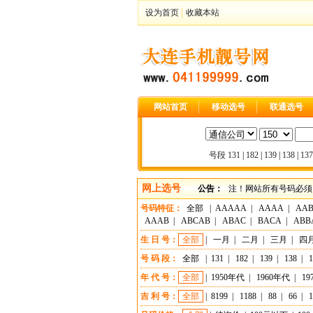
设为首页
收藏本站
网站首页
移动选号
联通选号
号段
131
|
182
|
139
|
138
|
137
网上选号
公告：
注！网站所有号码必须
号码特征：
全部
|
AAAAA
|
AAAA
|
AA
AAAB
|
ABCAB
|
ABAC
|
BACA
|
ABB
生 日 号：
全部
|
一月
|
二月
|
三月
|
四
号 码 段：
全部
|
131
|
182
|
139
|
138
|
1
年 代 号：
全部
|
1950年代
|
1960年代
|
19
吉 利 号：
全部
|
8199
|
1188
|
88
|
66
|
1