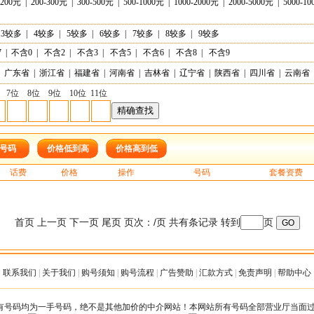
-200元
|
200-300元
|
300-500元
|
500-1000元
|
1000-2000元
|
2000-5000元
|
5000-1
3较多
|
4较多
|
5较多
|
6较多
|
7较多
|
8较多
|
9较多
7
|
不含0
|
不含2
|
不含3
|
不含5
|
不含6
|
不含8
|
不含9
广东省
|
浙江省
|
福建省
|
河南省
|
吉林省
|
辽宁省
|
陕西省
|
四川省
|
云南省
7位
8位
9位
10位
11位
号码
价格低到高
价格高到低
话费
价格
操作
号码
套餐资费
首页 上一页 下一页 尾页 页次：/页 共有条记录 转到
页
联系我们
|
关于我们
|
购号须知
|
购号流程
|
广告赞助
|
汇款方式
|
免责声明
|
帮助中心
有号码均为一手号码，绝不是其他加价的中介网站！本网站所有号码全部营业厅当面