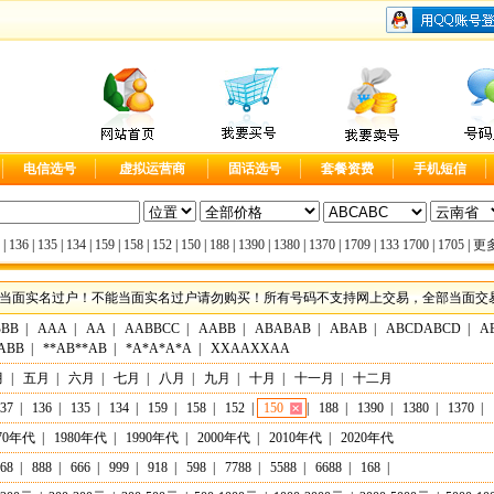
电信选号
虚拟运营商
固话选号
套餐资费
手机短信
|
136
|
135
|
134
|
159
|
158
|
152
|
150
|
188
|
1390
|
1380
|
1370
|
1709
|
133
1700
|
1705
|
更多
当面实名过户！不能当面实名过户请勿购买！所有号码不支持网上交易，全部当面交易，实
BBB
|
AAA
|
AA
|
AABBCC
|
AABB
|
ABABAB
|
ABAB
|
ABCDABCD
|
A
ABB
|
**AB**AB
|
*A*A*A*A
|
XXAAXXAA
月
|
五月
|
六月
|
七月
|
八月
|
九月
|
十月
|
十一月
|
十二月
37
|
136
|
135
|
134
|
159
|
158
|
152
|
150
|
188
|
1390
|
1380
|
1370
|
70年代
|
1980年代
|
1990年代
|
2000年代
|
2010年代
|
2020年代
68
|
888
|
666
|
999
|
918
|
598
|
7788
|
5588
|
6688
|
168
|