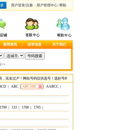
用户登录
/
注册
用户管理中心
帮助
新闻资讯
供求信息
关于我们
>>
名过户！网站号码仅供选号！选好号码请联系客服咨询具体事宜！尽在大连手机靓号网，
BCD
|
ABC
|
ABCABC
|
AABCC
|
1709
|
133
|
1700
|
1705
|