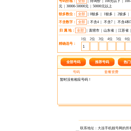
号码价格：
全部
|
待询价
|
100元以下
|
100
元
|
30000-50000元
|
50000元以上
较多数位：
全部
|
0较多
|
1较多
|
2较多
|
不含数字：
全部
|
不含4
|
不含7
|
不含4和
归 属 地：
全部
|
直辖市
|
山东省
|
江苏省
|
1位
2位
3位
4位
5位
6位
精确选号：
全部号码
推荐号码
热门
号码
套餐资费
暂时没有相应号码！
联系地址：大连手机靓号网的所