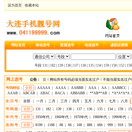
设为首页
收藏本站
网站首页
移动选号
联通选号
电信选号
虚拟运营商
号段
131
|
182
|
139
|
138
|
137
|
136
|
135
|
134
|
159
|
158
|
152
|
150
网上选号
公告：
注！网站所有号码必须当面实名过户！不能当面实名过户请
号码特征：
全部
|
AAAAA
|
AAAA
|
AABBB
|
AAA
|
AA
|
AABBCC
|
AAAB
|
ABCAB
|
ABAC
|
BACA
|
ABBABB
|
**AB**AB
|
*A*A*A*A
生 日 号：
全部
|
一月
|
二月
|
三月
|
四月
|
五月
|
六月
|
七月
|
八月
|
号 码 段：
全部
|
131
|
182
|
139
|
138
|
137
|
136
|
135
|
134
|
159
|
15
年 代 号：
全部
|
1950年代
|
1960年代
|
1970年代
|
1980年代
|
1990年代
|
吉 利 号：
全部
|
8199
|
1188
|
88
|
66
|
168
|
888
|
666
|
999
|
918
|
59