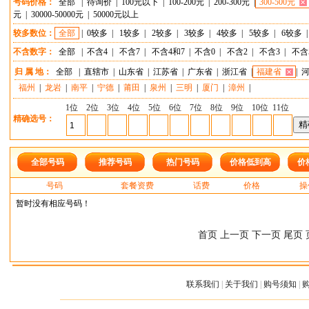
号码价格：
全部
|
待询价
|
100元以下
|
100-200元
|
200-300元
|
300-500元
元
|
30000-50000元
|
50000元以上
较多数位：
全部
|
0较多
|
1较多
|
2较多
|
3较多
|
4较多
|
5较多
|
6较多
不含数字：
全部
|
不含4
|
不含7
|
不含4和7
|
不含0
|
不含2
|
不含3
|
不含
归 属 地：
全部
|
直辖市
|
山东省
|
江苏省
|
广东省
|
浙江省
|
福建省
|
福州
|
龙岩
|
南平
|
宁德
|
莆田
|
泉州
|
三明
|
厦门
|
漳州
|
1位
2位
3位
4位
5位
6位
7位
8位
9位
10位
11位
精确选号：
全部号码
推荐号码
热门号码
价格低到高
价
号码
套餐资费
话费
价格
操
暂时没有相应号码！
首页 上一页 下一页 尾页 
联系我们
|
关于我们
|
购号须知
|