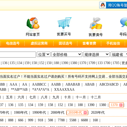
电信选号
虚拟运营商
固话选号
套餐资费
手机短信
|
136
|
135
|
134
|
159
|
158
|
152
|
150
|
188
|
1390
|
1380
|
1370
|
1709
|
133
1700
|
1705
|
更多
当面实名过户！不能当面实名过户请勿购买！所有号码不支持网上交易，全部当面交易，实
BBB
|
AAA
|
AA
|
AABBCC
|
AABB
|
ABABAB
|
ABAB
|
ABCDABCD
|
A
ABB
|
**AB**AB
|
*A*A*A*A
|
XXAAXXAA
月
|
五月
|
六月
|
七月
|
八月
|
九月
|
十月
|
十一月
|
十二月
37
|
136
|
135
|
134
|
159
|
158
|
152
|
150
|
188
|
1390
|
1380
|
1370
|
70年代
|
1980年代
|
1990年代
|
2000年代
|
2010年代
|
2020年代
68
|
888
|
666
|
999
|
918
|
598
|
7788
|
5588
|
6688
|
168
|