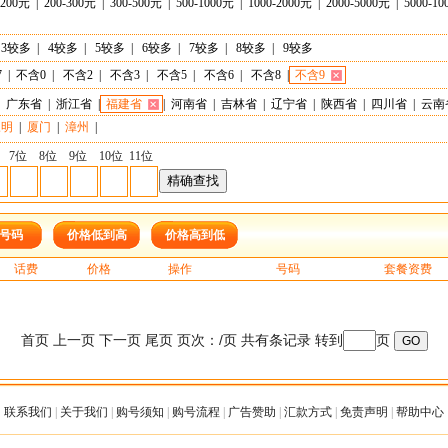
-200元
|
200-300元
|
300-500元
|
500-1000元
|
1000-2000元
|
2000-5000元
|
5000-1
3较多
|
4较多
|
5较多
|
6较多
|
7较多
|
8较多
|
9较多
7
|
不含0
|
不含2
|
不含3
|
不含5
|
不含6
|
不含8
|
不含9
广东省
|
浙江省
|
福建省
|
河南省
|
吉林省
|
辽宁省
|
陕西省
|
四川省
|
云南
三明
|
厦门
|
漳州
|
7位
8位
9位
10位
11位
号码
价格低到高
价格高到低
话费
价格
操作
号码
套餐资费
首页 上一页 下一页 尾页 页次：/页 共有条记录 转到
页
联系我们
|
关于我们
|
购号须知
|
购号流程
|
广告赞助
|
汇款方式
|
免责声明
|
帮助中心