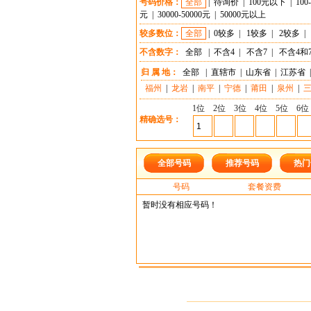
号码价格：
全部
|
待询价
|
100元以下
|
100
元
|
30000-50000元
|
50000元以上
较多数位：
全部
|
0较多
|
1较多
|
2较多
|
不含数字：
全部
|
不含4
|
不含7
|
不含4和
归 属 地：
全部
|
直辖市
|
山东省
|
江苏省
|
福州
|
龙岩
|
南平
|
宁德
|
莆田
|
泉州
|
1位
2位
3位
4位
5位
6位
精确选号：
全部号码
推荐号码
热门
号码
套餐资费
暂时没有相应号码！