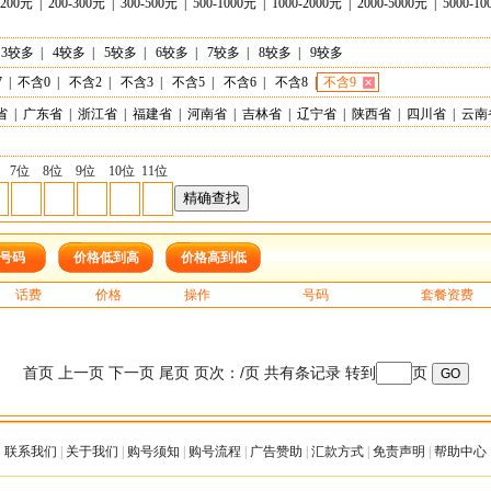
-200元
|
200-300元
|
300-500元
|
500-1000元
|
1000-2000元
|
2000-5000元
|
5000-1
3较多
|
4较多
|
5较多
|
6较多
|
7较多
|
8较多
|
9较多
7
|
不含0
|
不含2
|
不含3
|
不含5
|
不含6
|
不含8
|
不含9
省
|
广东省
|
浙江省
|
福建省
|
河南省
|
吉林省
|
辽宁省
|
陕西省
|
四川省
|
云南
7位
8位
9位
10位
11位
号码
价格低到高
价格高到低
话费
价格
操作
号码
套餐资费
首页 上一页 下一页 尾页 页次：/页 共有条记录 转到
页
联系我们
|
关于我们
|
购号须知
|
购号流程
|
广告赞助
|
汇款方式
|
免责声明
|
帮助中心