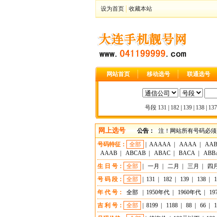
设为首页
收藏本站
网站首页
移动选号
联通选号
号段
131
|
182
|
139
|
138
|
137
网上选号
公告：
注！网站所有号码必须
号码特征：
全部
|
AAAAA
|
AAAA
|
AA
AAAB
|
ABCAB
|
ABAC
|
BACA
|
ABB
生 日 号：
全部
|
一月
|
二月
|
三月
|
四
号 码 段：
全部
|
131
|
182
|
139
|
138
|
1
年 代 号：
全部
|
1950年代
|
1960年代
|
19
吉 利 号：
全部
|
8199
|
1188
|
88
|
66
|
1