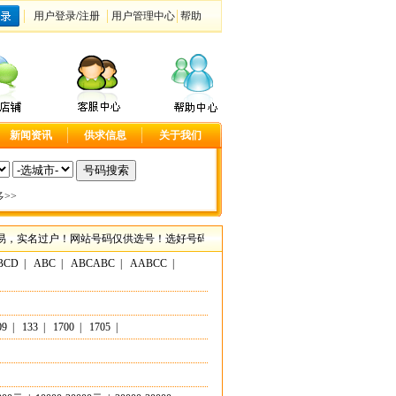
用户登录
/
注册
用户管理中心
帮助
新闻资讯
供求信息
关于我们
>>
名过户！网站号码仅供选号！选好号码请联系客服咨询具体事宜！尽在大连手机靓号网，
BCD
|
ABC
|
ABCABC
|
AABCC
|
09
|
133
|
1700
|
1705
|