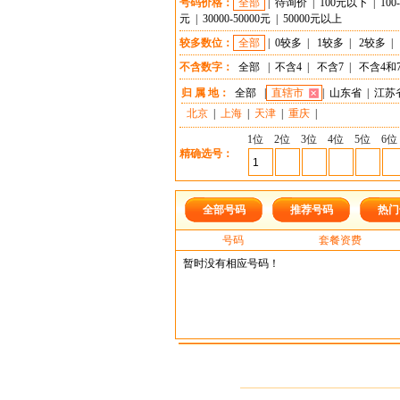
号码价格：
全部
|
待询价
|
100元以下
|
100
元
|
30000-50000元
|
50000元以上
较多数位：
全部
|
0较多
|
1较多
|
2较多
|
不含数字：
全部
|
不含4
|
不含7
|
不含4和
归 属 地：
全部
|
直辖市
|
山东省
|
江苏
北京
|
上海
|
天津
|
重庆
|
1位
2位
3位
4位
5位
6位
精确选号：
全部号码
推荐号码
热门
号码
套餐资费
暂时没有相应号码！