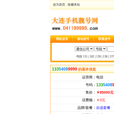
设为首页
收藏本站
网站首页
移动选号
联通选号
号段
131
|
182
|
139
|
138
|
137
133
5408
9999
的基本信息
运营商：
电信
号码：
133
5408
售价：
￥85000元
话费额：
￥0元
品牌/套餐：
自选套餐