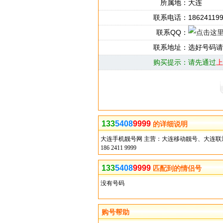
所属地：
大连
联系电话：
18624119
联系QQ：
联系地址：
选好号码请
购买提示：
请先通过
上
133
5408
9999
的详细说明
大连手机靓号网 主营：大连移动靓号、大连
186 2411 9999
133
5408
9999
匹配到的情侣号
没有号码
购号帮助