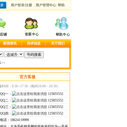
用户登录
/
注册
用户管理中心
帮助
新闻资讯
供求信息
关于我们
>>
官方客服
时间：8:30--17:30（晚间18:00—20:30）
QQ一：
125855552
QQ二：
125855552
QQ三：
125855552
QQ四：
125855552
话：18624119999
地址：大连手机靓号网的所有号码均为一手号