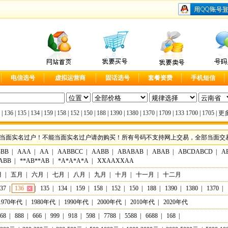
电信选号
虚拟运营商
固话选号
套餐资费
手机短信
|
136
|
135
|
134
|
159
|
158
|
152
|
150
|
188
|
1390
|
1380
|
1370
|
1709
|
133
1700
|
1705
|
更多
当面实名过户！不能当面实名过户请勿购买！所有号码不支持网上交易，全部当面交易，实
BBB
|
AAA
|
AA
|
AABBCC
|
AABB
|
ABABAB
|
ABAB
|
ABCDABCD
|
A
ABB
|
**AB**AB
|
*A*A*A*A
|
XXAAXXAA
月
|
五月
|
六月
|
七月
|
八月
|
九月
|
十月
|
十一月
|
十二月
37
|
136
|
135
|
134
|
159
|
158
|
152
|
150
|
188
|
1390
|
1380
|
1370
|
1970年代
|
1980年代
|
1990年代
|
2000年代
|
2010年代
|
2020年代
68
|
888
|
666
|
999
|
918
|
598
|
7788
|
5588
|
6688
|
168
|