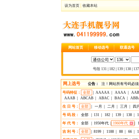
设为首页
收藏本站
网站首页
移动选号
联通选号
号段
131
|
182
|
139
|
138
|
137
网上选号
公告：
注！网站所有号码必须
号码特征：
全部
|
AAAAA
|
AAAA
|
AA
AAAB
|
ABCAB
|
ABAC
|
BACA
|
ABB
生 日 号：
全部
|
一月
|
二月
|
三月
|
四
号 码 段：
全部
|
131
|
182
|
139
|
138
|
1
年 代 号：
全部
|
1950年代
|
1960年代
|
吉 利 号：
全部
|
8199
|
1188
|
88
|
66
|
1