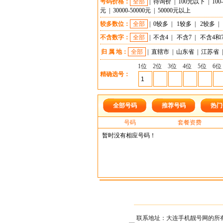
号码价格：
全部
|
待询价
|
100元以下
|
100
元
|
30000-50000元
|
50000元以上
较多数位：
全部
|
0较多
|
1较多
|
2较多
|
不含数字：
全部
|
不含4
|
不含7
|
不含4和
归 属 地：
全部
|
直辖市
|
山东省
|
江苏省
|
1位
2位
3位
4位
5位
6位
精确选号：
全部号码
推荐号码
热门
号码
套餐资费
暂时没有相应号码！
联系地址：大连手机靓号网的所