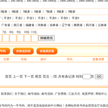
-200元
|
200-300元
|
300-500元
|
500-1000元
|
1000-2000元
|
2000-5000元
|
5000-1
3较多
|
4较多
|
5较多
|
6较多
|
7较多
|
8较多
|
9较多
7
|
不含0
|
不含2
|
不含3
|
不含5
|
不含6
|
不含8
|
不含9
广东省
|
浙江省
|
福建省
|
河南省
|
吉林省
|
辽宁省
|
陕西省
|
四川省
|
云南省
7位
8位
9位
10位
11位
号码
价格低到高
价格高到低
话费
价格
操作
号码
套餐资费
首页 上一页 下一页 尾页 页次：/页 共有条记录 转到
页
联系我们
|
关于我们
|
购号须知
|
购号流程
|
广告赞助
|
汇款方式
|
免责声明
|
帮助中心
有号码均为一手号码，绝不是其他加价的中介网站！本网站所有号码全部营业厅当面