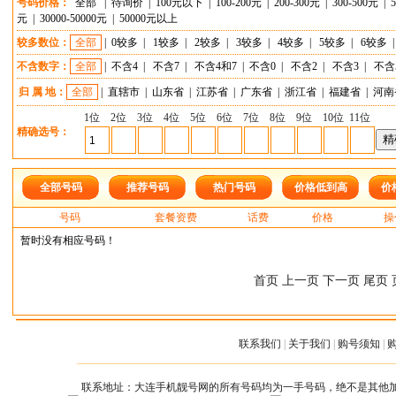
号码价格：
全部
|
待询价
|
100元以下
|
100-200元
|
200-300元
|
300-500元
|
元
|
30000-50000元
|
50000元以上
较多数位：
全部
|
0较多
|
1较多
|
2较多
|
3较多
|
4较多
|
5较多
|
6较多
不含数字：
全部
|
不含4
|
不含7
|
不含4和7
|
不含0
|
不含2
|
不含3
|
不含
归 属 地：
全部
|
直辖市
|
山东省
|
江苏省
|
广东省
|
浙江省
|
福建省
|
河南
1位
2位
3位
4位
5位
6位
7位
8位
9位
10位
11位
精确选号：
全部号码
推荐号码
热门号码
价格低到高
价
号码
套餐资费
话费
价格
操
暂时没有相应号码！
首页 上一页 下一页 尾页 
联系我们
|
关于我们
|
购号须知
|
联系地址：大连手机靓号网的所有号码均为一手号码，绝不是其他