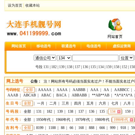
设为首页
收藏本站
网站首页
移动选号
联通选号
电信选号
虚拟运营商
号段
131
|
182
|
139
|
138
|
137
|
136
|
135
|
134
|
159
|
158
|
152
|
150
网上选号
公告：
注！网站所有号码必须当面实名过户！不能当面实名过户请
号码特征：
全部
|
AAAAA
|
AAAA
|
AABBB
|
AAA
|
AA
|
AABBCC
|
AAAB
|
ABCAB
|
ABAC
|
BACA
|
ABBABB
|
**AB**AB
|
*A*A*A*A
生 日 号：
全部
|
一月
|
二月
|
三月
|
四月
|
五月
|
六月
|
七月
|
八月
|
号 码 段：
全部
|
131
|
182
|
139
|
138
|
137
|
136
|
135
|
134
|
159
|
年 代 号：
全部
|
1950年代
|
1960年代
|
1970年代
|
1980年代
|
1990年代
吉 利 号：
全部
|
8199
|
1188
|
88
|
66
|
168
|
888
|
666
|
999
|
918
|
59