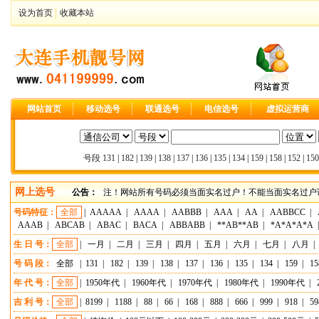
设为首页
收藏本站
网站首页
移动选号
联通选号
电信选号
虚拟运营商
号段
131
|
182
|
139
|
138
|
137
|
136
|
135
|
134
|
159
|
158
|
152
|
150
网上选号
公告：
注！网站所有号码必须当面实名过户！不能当面实名过户请
号码特征：
全部
|
AAAAA
|
AAAA
|
AABBB
|
AAA
|
AA
|
AABBCC
|
AAAB
|
ABCAB
|
ABAC
|
BACA
|
ABBABB
|
**AB**AB
|
*A*A*A*A
生 日 号：
全部
|
一月
|
二月
|
三月
|
四月
|
五月
|
六月
|
七月
|
八月
|
号 码 段：
全部
|
131
|
182
|
139
|
138
|
137
|
136
|
135
|
134
|
159
|
15
年 代 号：
全部
|
1950年代
|
1960年代
|
1970年代
|
1980年代
|
1990年代
|
吉 利 号：
全部
|
8199
|
1188
|
88
|
66
|
168
|
888
|
666
|
999
|
918
|
59