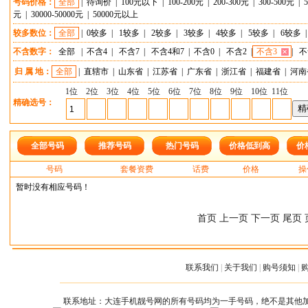
号码价格：
全部
|
待询价
|
100元以下
|
100-200元
|
200-300元
|
300-500元
|
元
|
30000-50000元
|
50000元以上
较多数位：
全部
|
0较多
|
1较多
|
2较多
|
3较多
|
4较多
|
5较多
|
6较多
不含数字：
全部
|
不含4
|
不含7
|
不含4和7
|
不含0
|
不含2
|
不含3
|
不
归 属 地：
全部
|
直辖市
|
山东省
|
江苏省
|
广东省
|
浙江省
|
福建省
|
河南
1位
2位
3位
4位
5位
6位
7位
8位
9位
10位
11位
精确选号：
全部号码
推荐号码
热门号码
价格低到高
价
号码
套餐资费
话费
价格
操
暂时没有相应号码！
首页 上一页 下一页 尾页 
联系我们
|
关于我们
|
购号须知
|
联系地址：大连手机靓号网的所有号码均为一手号码，绝不是其他