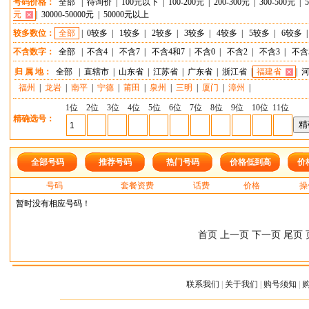
号码价格：
全部
|
待询价
|
100元以下
|
100-200元
|
200-300元
|
300-500元
|
元
|
30000-50000元
|
50000元以上
较多数位：
全部
|
0较多
|
1较多
|
2较多
|
3较多
|
4较多
|
5较多
|
6较多
不含数字：
全部
|
不含4
|
不含7
|
不含4和7
|
不含0
|
不含2
|
不含3
|
不含
归 属 地：
全部
|
直辖市
|
山东省
|
江苏省
|
广东省
|
浙江省
|
福建省
|
福州
|
龙岩
|
南平
|
宁德
|
莆田
|
泉州
|
三明
|
厦门
|
漳州
|
1位
2位
3位
4位
5位
6位
7位
8位
9位
10位
11位
精确选号：
全部号码
推荐号码
热门号码
价格低到高
价
号码
套餐资费
话费
价格
操
暂时没有相应号码！
首页 上一页 下一页 尾页 
联系我们
|
关于我们
|
购号须知
|