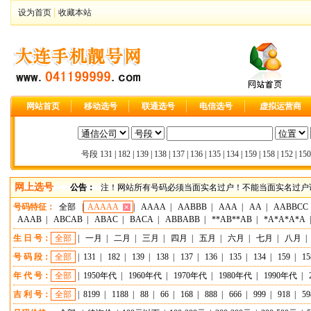
设为首页
收藏本站
网站首页
移动选号
联通选号
电信选号
虚拟运营商
号段
131
|
182
|
139
|
138
|
137
|
136
|
135
|
134
|
159
|
158
|
152
|
150
网上选号
公告：
注！网站所有号码必须当面实名过户！不能当面实名过户请
号码特征：
全部
|
AAAAA
|
AAAA
|
AABBB
|
AAA
|
AA
|
AABBCC
AAAB
|
ABCAB
|
ABAC
|
BACA
|
ABBABB
|
**AB**AB
|
*A*A*A*A
生 日 号：
全部
|
一月
|
二月
|
三月
|
四月
|
五月
|
六月
|
七月
|
八月
|
号 码 段：
全部
|
131
|
182
|
139
|
138
|
137
|
136
|
135
|
134
|
159
|
15
年 代 号：
全部
|
1950年代
|
1960年代
|
1970年代
|
1980年代
|
1990年代
|
吉 利 号：
全部
|
8199
|
1188
|
88
|
66
|
168
|
888
|
666
|
999
|
918
|
59