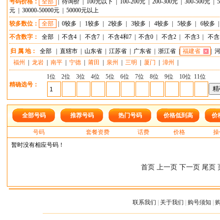
号码价格：
全部
|
待询价
|
100元以下
|
100-200元
|
200-300元
|
300-500元
|
元
|
30000-50000元
|
50000元以上
较多数位：
全部
|
0较多
|
1较多
|
2较多
|
3较多
|
4较多
|
5较多
|
6较多
不含数字：
全部
|
不含4
|
不含7
|
不含4和7
|
不含0
|
不含2
|
不含3
|
不含
归 属 地：
全部
|
直辖市
|
山东省
|
江苏省
|
广东省
|
浙江省
|
福建省
|
福州
|
龙岩
|
南平
|
宁德
|
莆田
|
泉州
|
三明
|
厦门
|
漳州
|
1位
2位
3位
4位
5位
6位
7位
8位
9位
10位
11位
精确选号：
全部号码
推荐号码
热门号码
价格低到高
价
号码
套餐资费
话费
价格
操
暂时没有相应号码！
首页 上一页 下一页 尾页 
联系我们
|
关于我们
|
购号须知
|