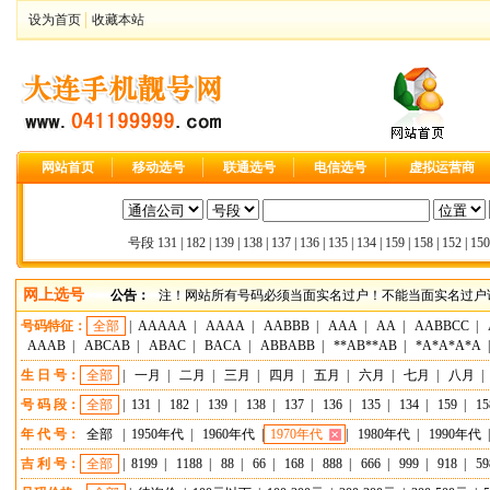
设为首页
收藏本站
网站首页
移动选号
联通选号
电信选号
虚拟运营商
号段
131
|
182
|
139
|
138
|
137
|
136
|
135
|
134
|
159
|
158
|
152
|
150
网上选号
公告：
注！网站所有号码必须当面实名过户！不能当面实名过户请
号码特征：
全部
|
AAAAA
|
AAAA
|
AABBB
|
AAA
|
AA
|
AABBCC
|
AAAB
|
ABCAB
|
ABAC
|
BACA
|
ABBABB
|
**AB**AB
|
*A*A*A*A
生 日 号：
全部
|
一月
|
二月
|
三月
|
四月
|
五月
|
六月
|
七月
|
八月
|
号 码 段：
全部
|
131
|
182
|
139
|
138
|
137
|
136
|
135
|
134
|
159
|
15
年 代 号：
全部
|
1950年代
|
1960年代
|
1970年代
|
1980年代
|
1990年代
吉 利 号：
全部
|
8199
|
1188
|
88
|
66
|
168
|
888
|
666
|
999
|
918
|
59