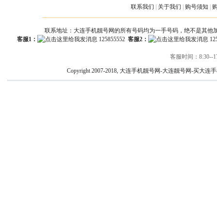
联系我们
|
关于我们
|
购号须知
|
联系地址：大连手机靓号网的所有号码均为一手号码，绝不是其他
客服1：
125855552
客服2：
12
客服时间：8:30--17
Copyright 2007-2018, 大连手机靓号网-大连靓号网-买大连手机