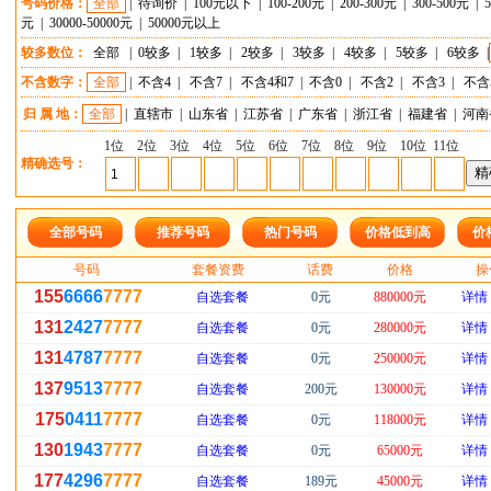
号码价格：
全部
|
待询价
|
100元以下
|
100-200元
|
200-300元
|
300-500元
|
元
|
30000-50000元
|
50000元以上
较多数位：
全部
|
0较多
|
1较多
|
2较多
|
3较多
|
4较多
|
5较多
|
6较多
|
不含数字：
全部
|
不含4
|
不含7
|
不含4和7
|
不含0
|
不含2
|
不含3
|
不含
归 属 地：
全部
|
直辖市
|
山东省
|
江苏省
|
广东省
|
浙江省
|
福建省
|
河南
1位
2位
3位
4位
5位
6位
7位
8位
9位
10位
11位
精确选号：
全部号码
推荐号码
热门号码
价格低到高
价
号码
套餐资费
话费
价格
操
155
6666
7777
自选套餐
0元
880000元
详情
131
2427
7777
自选套餐
0元
280000元
详情
131
4787
7777
自选套餐
0元
250000元
详情
137
9513
7777
自选套餐
200元
130000元
详情
175
0411
7777
自选套餐
0元
118000元
详情
130
1943
7777
自选套餐
0元
65000元
详情
177
4296
7777
自选套餐
189元
45000元
详情