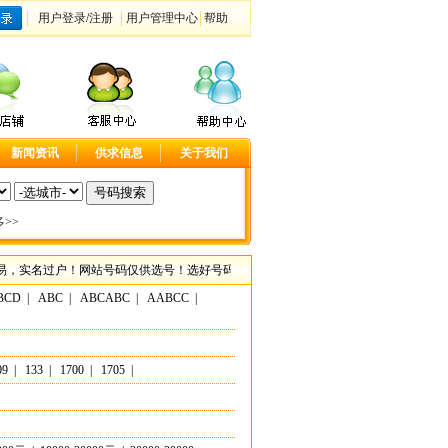
用户登录
/
注册
用户管理中心
帮助
新闻资讯
供求信息
关于我们
>>
名过户！网站号码仅供选号！选好号码请联系客服咨询具体事宜！尽在大连手机靓号网，
BCD
|
ABC
|
ABCABC
|
AABCC
|
09
|
133
|
1700
|
1705
|