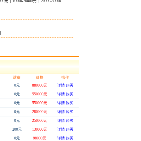
0000元
|
10000-20000元
|
20000-30000
|
话费
价格
操作
0元
880000元
详情
购买
0元
550000元
详情
购买
0元
550000元
详情
购买
0元
280000元
详情
购买
0元
250000元
详情
购买
200元
130000元
详情
购买
0元
98000元
详情
购买