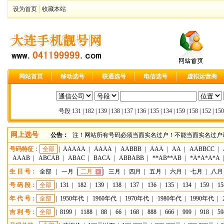
设为首页
收藏本站
网站首页
移动选号
联通选号
电信选号
虚拟运营商
号段
131
|
182
|
139
|
138
|
137
|
136
|
135
|
134
|
159
|
158
|
152
|
150
网上选号
公告：
注！网站所有号码必须当面实名过户！不能当面实名过户请
号码特征：
全部
|
AAAAA
|
AAAA
|
AABBB
|
AAA
|
AA
|
AABBCC
|
AAAB
|
ABCAB
|
ABAC
|
BACA
|
ABBABB
|
**AB**AB
|
*A*A*A*A
生 日 号：
全部
|
一月
|
二月
|
三月
|
四月
|
五月
|
六月
|
七月
|
八月
号 码 段：
全部
|
131
|
182
|
139
|
138
|
137
|
136
|
135
|
134
|
159
|
15
年 代 号：
全部
|
1950年代
|
1960年代
|
1970年代
|
1980年代
|
1990年代
|
吉 利 号：
全部
|
8199
|
1188
|
88
|
66
|
168
|
888
|
666
|
999
|
918
|
59