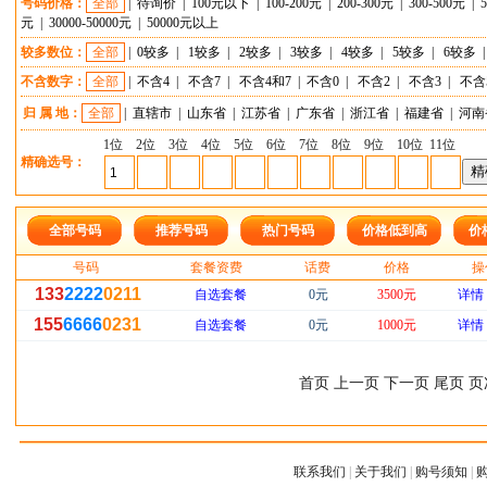
号码价格：
全部
|
待询价
|
100元以下
|
100-200元
|
200-300元
|
300-500元
|
元
|
30000-50000元
|
50000元以上
较多数位：
全部
|
0较多
|
1较多
|
2较多
|
3较多
|
4较多
|
5较多
|
6较多
不含数字：
全部
|
不含4
|
不含7
|
不含4和7
|
不含0
|
不含2
|
不含3
|
不含
归 属 地：
全部
|
直辖市
|
山东省
|
江苏省
|
广东省
|
浙江省
|
福建省
|
河南
1位
2位
3位
4位
5位
6位
7位
8位
9位
10位
11位
精确选号：
全部号码
推荐号码
热门号码
价格低到高
价
号码
套餐资费
话费
价格
操
133
2222
0211
自选套餐
0元
3500元
详情
155
6666
0231
自选套餐
0元
1000元
详情
首页 上一页 下一页 尾页 页
联系我们
|
关于我们
|
购号须知
|