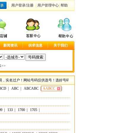
用户登录
/
注册
用户管理中心
帮助
新闻资讯
供求信息
关于我们
>>
名过户！网站号码仅供选号！选好号码请联系客服咨询具体事宜！尽在大连手机靓号网，
BCD
|
ABC
|
ABCABC
|
AABCC
|
09
|
133
|
1700
|
1705
|