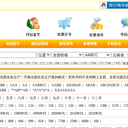
电信选号
虚拟运营商
固话选号
套餐资费
手机短信
|
136
|
135
|
134
|
159
|
158
|
152
|
150
|
188
|
1390
|
1380
|
1370
|
1709
|
133
1700
|
1705
|
更多
当面实名过户！不能当面实名过户请勿购买！所有号码不支持网上交易，全部当面交易，实
BBB
|
AAA
|
AA
|
AABBCC
|
AABB
|
ABABAB
|
ABAB
|
ABCDABCD
|
A
ABB
|
**AB**AB
|
*A*A*A*A
|
XXAAXXAA
月
|
五月
|
六月
|
七月
|
八月
|
九月
|
十月
|
十一月
|
十二月
37
|
136
|
135
|
134
|
159
|
158
|
152
|
150
|
188
|
1390
|
1380
|
1370
|
17
70年代
|
1980年代
|
1990年代
|
2000年代
|
2010年代
|
2020年代
68
|
888
|
666
|
999
|
918
|
598
|
7788
|
5588
|
6688
|
168
|