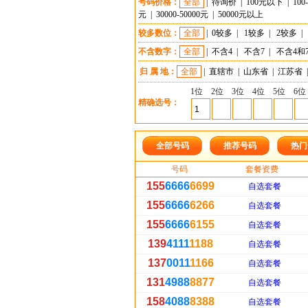
号码价格：
全部
|
待询价
|
100元以下
|
100
元
|
30000-50000元
|
50000元以上
较多数位：
全部
|
0较多
|
1较多
|
2较多
|
不含数字：
全部
|
不含4
|
不含7
|
不含4和
归 属 地：
全部
|
直辖市
|
山东省
|
江苏省
|
1位
2位
3位
4位
5位
6位
精确选号：
全部号码
推荐号码
热门
号码
套餐资费
155
6666
6699
自选套餐
155
6666
6266
自选套餐
155
6666
6155
自选套餐
139
4111
1188
自选套餐
137
0011
1166
自选套餐
131
4988
8877
自选套餐
158
4088
8388
自选套餐