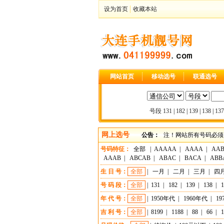
设为首页
收藏本站
网站首页
移动选号
联通选号
号段
131
|
182
|
139
|
138
|
137
网上选号
公告：
注！网站所有号码必须
号码特征：
全部
|
AAAAA
|
AAAA
|
AA
AAAB
|
ABCAB
|
ABAC
|
BACA
|
ABB
生 日 号：
全部
|
一月
|
二月
|
三月
|
四
号 码 段：
全部
|
131
|
182
|
139
|
138
|
1
年 代 号：
全部
|
1950年代
|
1960年代
|
19
吉 利 号：
全部
|
8199
|
1188
|
88
|
66
|
1