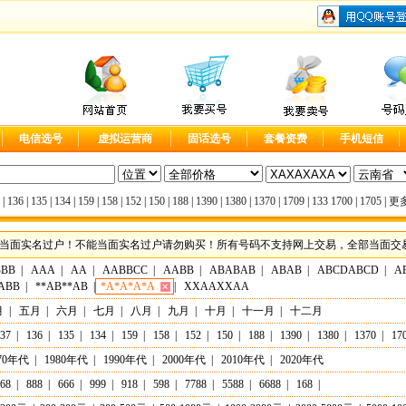
电信选号
虚拟运营商
固话选号
套餐资费
手机短信
|
136
|
135
|
134
|
159
|
158
|
152
|
150
|
188
|
1390
|
1380
|
1370
|
1709
|
133
1700
|
1705
|
更多
当面实名过户！不能当面实名过户请勿购买！所有号码不支持网上交易，全部当面交易，实
BBB
|
AAA
|
AA
|
AABBCC
|
AABB
|
ABABAB
|
ABAB
|
ABCDABCD
|
A
ABB
|
**AB**AB
|
*A*A*A*A
|
XXAAXXAA
月
|
五月
|
六月
|
七月
|
八月
|
九月
|
十月
|
十一月
|
十二月
37
|
136
|
135
|
134
|
159
|
158
|
152
|
150
|
188
|
1390
|
1380
|
1370
|
17
70年代
|
1980年代
|
1990年代
|
2000年代
|
2010年代
|
2020年代
68
|
888
|
666
|
999
|
918
|
598
|
7788
|
5588
|
6688
|
168
|