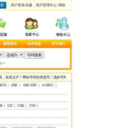
用户登录
/
注册
用户管理中心
帮助
新闻资讯
供求信息
关于我们
>>
名过户！网站号码仅供选号！选好号码请联系客服咨询具体事宜！尽在大连手机靓号网，
BCD
|
ABC
|
ABCABC
|
AABCC
|
09
|
133
|
1700
|
1705
|