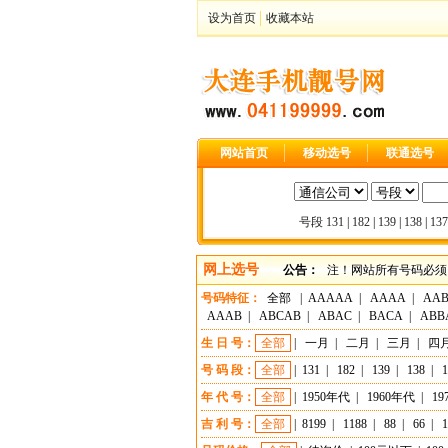
设为首页
收藏本站
网站首页
移动选号
联通选号
号段
131
|
182
|
139
|
138
|
137
网上选号
公告：
注！网站所有号码必须
号码特征：
全部
|
AAAAA
|
AAAA
|
AA
AAAB
|
ABCAB
|
ABAC
|
BACA
|
ABB
生 日 号：
全部
|
一月
|
二月
|
三月
|
四
号 码 段：
全部
|
131
|
182
|
139
|
138
|
1
年 代 号：
全部
|
1950年代
|
1960年代
|
19
吉 利 号：
全部
|
8199
|
1188
|
88
|
66
|
1