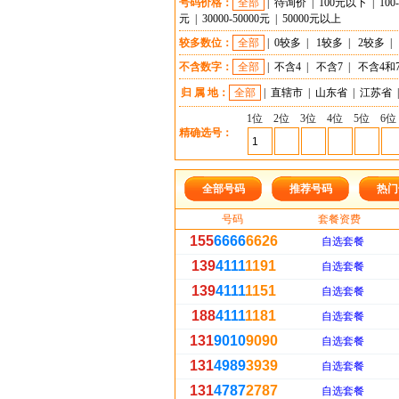
号码价格：
全部
|
待询价
|
100元以下
|
100
元
|
30000-50000元
|
50000元以上
较多数位：
全部
|
0较多
|
1较多
|
2较多
|
不含数字：
全部
|
不含4
|
不含7
|
不含4和
归 属 地：
全部
|
直辖市
|
山东省
|
江苏省
|
1位
2位
3位
4位
5位
6位
精确选号：
全部号码
推荐号码
热门
号码
套餐资费
155
6666
6626
自选套餐
139
4111
1191
自选套餐
139
4111
1151
自选套餐
188
4111
1181
自选套餐
131
9010
9090
自选套餐
131
4989
3939
自选套餐
131
4787
2787
自选套餐