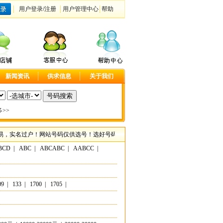
用户登录
/
注册
用户管理中心
帮助
新闻资讯
供求信息
关于我们
>>
名过户！网站号码仅供选号！选好号码请联系客服咨询具体事宜！尽在大连手机靓号网，
BCD
|
ABC
|
ABCABC
|
AABCC
|
09
|
133
|
1700
|
1705
|