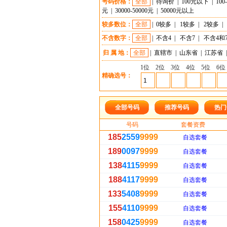
号码价格：
全部
|
待询价
|
100元以下
|
100
元
|
30000-50000元
|
50000元以上
较多数位：
全部
|
0较多
|
1较多
|
2较多
|
不含数字：
全部
|
不含4
|
不含7
|
不含4和
归 属 地：
全部
|
直辖市
|
山东省
|
江苏省
|
1位
2位
3位
4位
5位
6位
精确选号：
全部号码
推荐号码
热门
号码
套餐资费
185
2559
9999
自选套餐
189
0097
9999
自选套餐
138
4115
9999
自选套餐
188
4117
9999
自选套餐
133
5408
9999
自选套餐
155
4110
9999
自选套餐
158
0425
9999
自选套餐