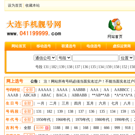
设为首页
收藏本站
网站首页
移动选号
联通选号
电信选号
虚拟运营商
号段
131
|
182
|
139
|
138
|
137
|
136
|
135
|
134
|
159
|
158
|
152
|
150
网上选号
公告：
注！网站所有号码必须当面实名过户！不能当面实名过户请
号码特征：
全部
|
AAAAA
|
AAAA
|
AABBB
|
AAA
|
AA
|
AABBCC
|
AAAB
|
ABCAB
|
ABAC
|
BACA
|
ABBABB
|
**AB**AB
|
*A*A*A*A
生 日 号：
全部
|
一月
|
二月
|
三月
|
四月
|
五月
|
六月
|
七月
|
八月
|
号 码 段：
全部
|
131
|
182
|
139
|
138
|
137
|
136
|
135
|
134
|
159
|
15
年 代 号：
全部
|
1950年代
|
1960年代
|
1970年代
|
1980年代
|
1990年代
|
吉 利 号：
全部
|
8199
|
1188
|
88
|
66
|
168
|
888
|
666
|
999
|
918
|