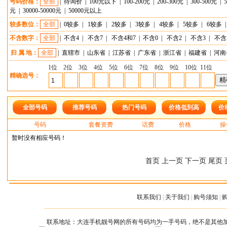
号码价格：
全部
|
待询价
|
100元以下
|
100-200元
|
200-300元
|
300-500元
|
元
|
30000-50000元
|
50000元以上
较多数位：
全部
|
0较多
|
1较多
|
2较多
|
3较多
|
4较多
|
5较多
|
6较多
不含数字：
全部
|
不含4
|
不含7
|
不含4和7
|
不含0
|
不含2
|
不含3
|
不含
归 属 地：
全部
|
直辖市
|
山东省
|
江苏省
|
广东省
|
浙江省
|
福建省
|
河南
1位
2位
3位
4位
5位
6位
7位
8位
9位
10位
11位
精确选号：
全部号码
推荐号码
热门号码
价格低到高
价
号码
套餐资费
话费
价格
操
暂时没有相应号码！
首页 上一页 下一页 尾页 
联系我们
|
关于我们
|
购号须知
|
联系地址：大连手机靓号网的所有号码均为一手号码，绝不是其他