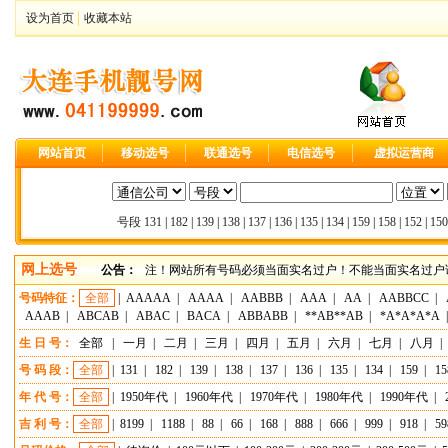
设为首页
收藏本站
网站首页
移动选号
联通选号
电信选号
虚拟运营商
号段
131
|
182
|
139
|
138
|
137
|
136
|
135
|
134
|
159
|
158
|
152
|
150
网上选号
公告：
注！网站所有号码必须当面实名过户！不能当面实名过户请
号码特征：
全部
|
AAAAA
|
AAAA
|
AABBB
|
AAA
|
AA
|
AABBCC
|
AAAB
|
ABCAB
|
ABAC
|
BACA
|
ABBABB
|
**AB**AB
|
*A*A*A*A
生 日 号：
全部
|
一月
|
二月
|
三月
|
四月
|
五月
|
六月
|
七月
|
八月
|
号 码 段：
全部
|
131
|
182
|
139
|
138
|
137
|
136
|
135
|
134
|
159
|
15
年 代 号：
全部
|
1950年代
|
1960年代
|
1970年代
|
1980年代
|
1990年代
|
吉 利 号：
全部
|
8199
|
1188
|
88
|
66
|
168
|
888
|
666
|
999
|
918
|
59