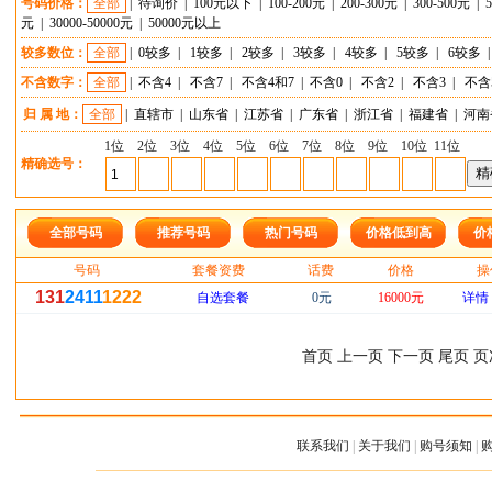
号码价格：
全部
|
待询价
|
100元以下
|
100-200元
|
200-300元
|
300-500元
|
元
|
30000-50000元
|
50000元以上
较多数位：
全部
|
0较多
|
1较多
|
2较多
|
3较多
|
4较多
|
5较多
|
6较多
不含数字：
全部
|
不含4
|
不含7
|
不含4和7
|
不含0
|
不含2
|
不含3
|
不含
归 属 地：
全部
|
直辖市
|
山东省
|
江苏省
|
广东省
|
浙江省
|
福建省
|
河南
1位
2位
3位
4位
5位
6位
7位
8位
9位
10位
11位
精确选号：
全部号码
推荐号码
热门号码
价格低到高
价
号码
套餐资费
话费
价格
操
131
2411
1222
自选套餐
0元
16000元
详情
首页 上一页 下一页 尾页 页
联系我们
|
关于我们
|
购号须知
|