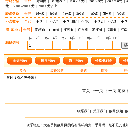
号码价格：
全部
|
待询价
|
100元以下
|
100-200元
|
200-300元
|
300-500元
|
元
|
30000-50000元
|
50000元以上
较多数位：
全部
|
0较多
|
1较多
|
2较多
|
3较多
|
4较多
|
5较多
|
6较多
不含数字：
全部
|
不含4
|
不含7
|
不含4和7
|
不含0
|
不含2
|
不含3
|
不含
归 属 地：
全部
|
直辖市
|
山东省
|
江苏省
|
广东省
|
浙江省
|
福建省
|
河南
1位
2位
3位
4位
5位
6位
7位
8位
9位
10位
11位
精确选号：
全部号码
推荐号码
热门号码
价格低到高
价
号码
套餐资费
话费
价格
操
暂时没有相应号码！
首页 上一页 下一页 尾页 
联系我们
|
关于我们
|
购号须知
|
联系地址：大连手机靓号网的所有号码均为一手号码，绝不是其他