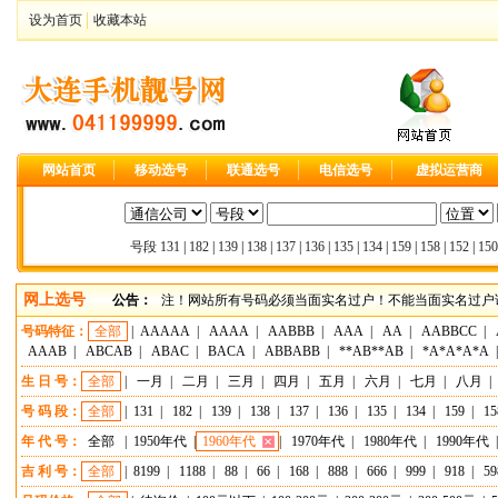
设为首页
收藏本站
网站首页
移动选号
联通选号
电信选号
虚拟运营商
号段
131
|
182
|
139
|
138
|
137
|
136
|
135
|
134
|
159
|
158
|
152
|
150
网上选号
公告：
注！网站所有号码必须当面实名过户！不能当面实名过户请
号码特征：
全部
|
AAAAA
|
AAAA
|
AABBB
|
AAA
|
AA
|
AABBCC
|
AAAB
|
ABCAB
|
ABAC
|
BACA
|
ABBABB
|
**AB**AB
|
*A*A*A*A
生 日 号：
全部
|
一月
|
二月
|
三月
|
四月
|
五月
|
六月
|
七月
|
八月
|
号 码 段：
全部
|
131
|
182
|
139
|
138
|
137
|
136
|
135
|
134
|
159
|
15
年 代 号：
全部
|
1950年代
|
1960年代
|
1970年代
|
1980年代
|
1990年代
吉 利 号：
全部
|
8199
|
1188
|
88
|
66
|
168
|
888
|
666
|
999
|
918
|
59