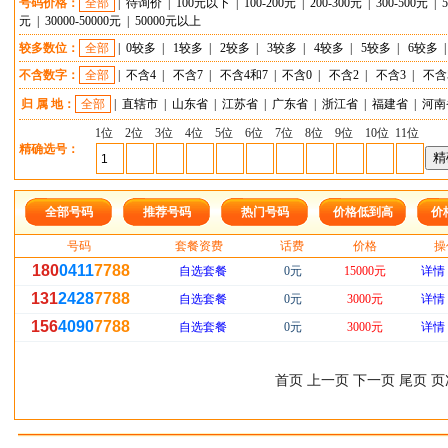
号码价格：
全部
|
待询价
|
100元以下
|
100-200元
|
200-300元
|
300-500元
|
元
|
30000-50000元
|
50000元以上
较多数位：
全部
|
0较多
|
1较多
|
2较多
|
3较多
|
4较多
|
5较多
|
6较多
不含数字：
全部
|
不含4
|
不含7
|
不含4和7
|
不含0
|
不含2
|
不含3
|
不含
归 属 地：
全部
|
直辖市
|
山东省
|
江苏省
|
广东省
|
浙江省
|
福建省
|
河南
1位
2位
3位
4位
5位
6位
7位
8位
9位
10位
11位
精确选号：
全部号码
推荐号码
热门号码
价格低到高
价
号码
套餐资费
话费
价格
操
180
0411
7788
自选套餐
0元
15000元
详情
131
2428
7788
自选套餐
0元
3000元
详情
156
4090
7788
自选套餐
0元
3000元
详情
首页 上一页 下一页 尾页 页