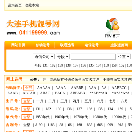
设为首页
收藏本站
网站首页
移动选号
联通选号
电信选号
虚拟运营商
号段
131
|
182
|
139
|
138
|
137
|
136
|
135
|
134
|
159
|
158
|
152
|
150
网上选号
公告：
注！网站所有号码必须当面实名过户！不能当面实名过户请
号码特征：
全部
|
AAAAA
|
AAAA
|
AABBB
|
AAA
|
AA
|
AABBCC
|
AAAB
|
ABCAB
|
ABAC
|
BACA
|
ABBABB
|
**AB**AB
|
*A*A*A*A
生 日 号：
全部
|
一月
|
二月
|
三月
|
四月
|
五月
|
六月
|
七月
|
八月
|
号 码 段：
全部
|
131
|
182
|
139
|
138
|
137
|
136
|
135
|
134
|
159
|
15
年 代 号：
全部
|
1950年代
|
1960年代
|
1970年代
|
1980年代
|
1990年代
|
吉 利 号：
全部
|
8199
|
1188
|
88
|
66
|
168
|
888
|
666
|
999
|
918
|
59