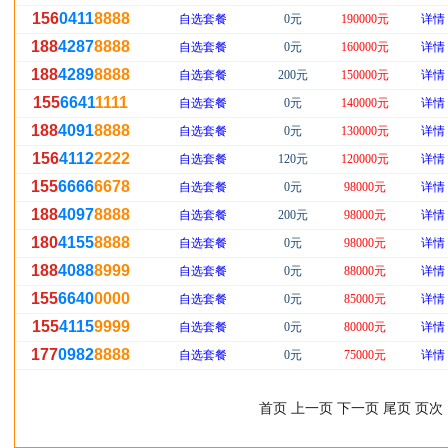
156
0411
8888
自选套餐
0元
190000元
详情
188
4287
8888
自选套餐
0元
160000元
详情
188
4289
8888
自选套餐
200元
150000元
详情
155
6641
1111
自选套餐
0元
140000元
详情
188
4091
8888
自选套餐
0元
130000元
详情
156
4112
2222
自选套餐
120元
120000元
详情
155
6666
6678
自选套餐
0元
98000元
详情
188
4097
8888
自选套餐
200元
98000元
详情
180
4155
8888
自选套餐
0元
98000元
详情
188
4088
8999
自选套餐
0元
88000元
详情
155
6640
0000
自选套餐
0元
85000元
详情
155
4115
9999
自选套餐
0元
80000元
详情
177
0982
8888
自选套餐
0元
75000元
详情
首页 上一页
下一页
尾页
页次：