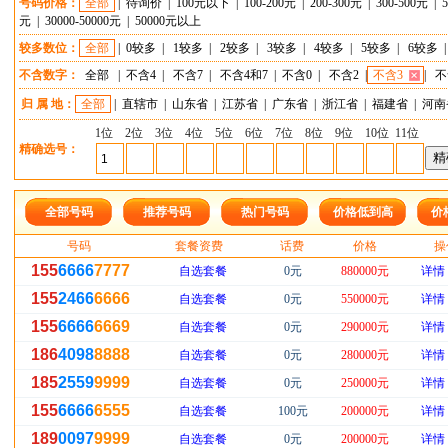
号码价格：
全部
|
待询价
|
100元以下
|
100-200元
|
200-300元
|
300-500元
|
元
|
30000-50000元
|
50000元以上
较多数位：
全部
|
0较多
|
1较多
|
2较多
|
3较多
|
4较多
|
5较多
|
6较多
不含数字：
全部
|
不含4
|
不含7
|
不含4和7
|
不含0
|
不含2
|
不含3
|
不
归 属 地：
全部
|
直辖市
|
山东省
|
江苏省
|
广东省
|
浙江省
|
福建省
|
河南
1位
2位
3位
4位
5位
6位
7位
8位
9位
10位
11位
精确选号：
全部号码
推荐号码
热门号码
价格低到高
价
号码
套餐资费
话费
价格
操
155
6666
7777
自选套餐
0元
880000元
详情
155
2466
6666
自选套餐
0元
550000元
详情
155
6666
6669
自选套餐
0元
290000元
详情
186
4098
8888
自选套餐
0元
280000元
详情
185
2559
9999
自选套餐
0元
250000元
详情
155
6666
6555
自选套餐
100元
200000元
详情
189
0097
9999
自选套餐
0元
200000元
详情