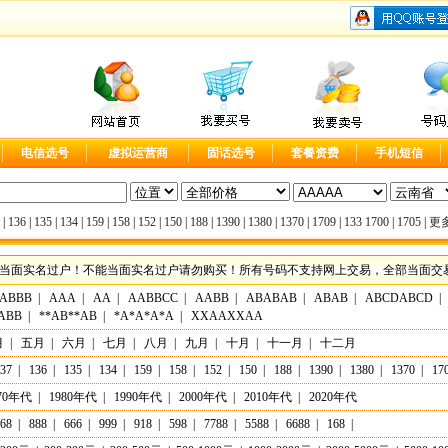
电信选号
虚拟运营商
固话选号
套餐资费
手机短信
|
136
|
135
|
134
|
159
|
158
|
152
|
150
|
188
|
1390
|
1380
|
1370
|
1709
|
133
1700
|
1705
|
更多
当面实名过户！不能当面实名过户请勿购买！所有号码不支持网上交易，全部当面交易，实
ABBB
|
AAA
|
AA
|
AABBCC
|
AABB
|
ABABAB
|
ABAB
|
ABCDABCD
|
ABB
|
**AB**AB
|
*A*A*A*A
|
XXAAXXAA
月
|
五月
|
六月
|
七月
|
八月
|
九月
|
十月
|
十一月
|
十二月
37
|
136
|
135
|
134
|
159
|
158
|
152
|
150
|
188
|
1390
|
1380
|
1370
|
17
70年代
|
1980年代
|
1990年代
|
2000年代
|
2010年代
|
2020年代
68
|
888
|
666
|
999
|
918
|
598
|
7788
|
5588
|
6688
|
168
|