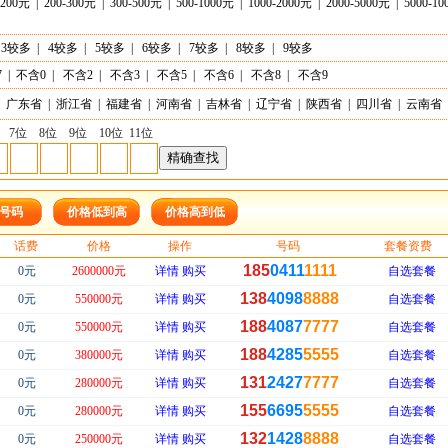
-200元
|
200-300元
|
300-500元
|
500-1000元
|
1000-2000元
|
2000-5000元
|
5000-1
3较多
|
4较多
|
5较多
|
6较多
|
7较多
|
8较多
|
9较多
7
|
不含0
|
不含2
|
不含3
|
不含5
|
不含6
|
不含8
|
不含9
广东省
|
浙江省
|
福建省
|
河南省
|
吉林省
|
辽宁省
|
陕西省
|
四川省
|
云南省
7位
8位
9位
10位
11位
号码
价格低到高
价格高到低
话费
价格
操作
号码
套餐资费
185
0411
1111
0元
2600000元
详情
购买
自选套餐
138
4098
8888
0元
550000元
详情
购买
自选套餐
188
4087
7777
0元
550000元
详情
购买
自选套餐
188
4285
5555
0元
380000元
详情
购买
自选套餐
131
2427
7777
0元
280000元
详情
购买
自选套餐
155
6695
5555
0元
280000元
详情
购买
自选套餐
132
1428
8888
0元
250000元
详情
购买
自选套餐