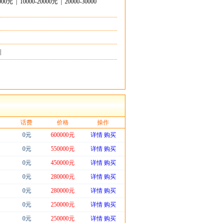
0000元
|
10000-20000元
|
20000-30000
|
话费
价格
操作
0元
600000元
详情
购买
0元
550000元
详情
购买
0元
450000元
详情
购买
0元
280000元
详情
购买
0元
280000元
详情
购买
0元
250000元
详情
购买
0元
250000元
详情
购买