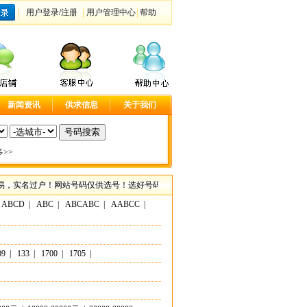
用户登录
/
注册
用户管理中心
帮助
新闻资讯
供求信息
关于我们
>>
名过户！网站号码仅供选号！选好号码请联系客服咨询具体事宜！尽在大连手机靓号网，
ABCD
|
ABC
|
ABCABC
|
AABCC
|
09
|
133
|
1700
|
1705
|