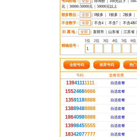
号码价格：
全部
|
待询价
|
100元以下
|
100
元
|
30000-50000元
|
50000元以上
较多数位：
全部
|
0较多
|
1较多
|
2较多
|
不含数字：
全部
|
不含4
|
不含7
|
不含4和
归 属 地：
全部
|
直辖市
|
山东省
|
江苏省
|
1位
2位
3位
4位
5位
6位
精确选号：
全部号码
推荐号码
热门
号码
套餐资费
139
4111
1111
自选套餐
155
2466
6666
自选套餐
135
9118
8888
自选套餐
138
8948
8888
自选套餐
186
4098
8888
自选套餐
139
9845
5555
自选套餐
183
4207
7777
自选套餐