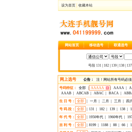
设为首页
收藏本站
网站首页
移动选号
联通选号
号段
131
|
182
|
139
|
138
|
137
网上选号
公告：
注！网站所有号码必须
号码特征：
全部
|
AAAAA
|
AAAA
|
A
AAAB
|
ABCAB
|
ABAC
|
BACA
|
ABB
生 日 号：
全部
|
一月
|
二月
|
三月
|
四
号 码 段：
全部
|
131
|
182
|
139
|
138
|
1
年 代 号：
全部
|
1950年代
|
1960年代
|
19
吉 利 号：
全部
|
8199
|
1188
|
88
|
66
|
1