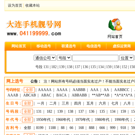
设为首页
收藏本站
网站首页
移动选号
联通选号
电信选号
虚拟运营商
号段
131
|
182
|
139
|
138
|
137
|
136
|
135
|
134
|
159
|
158
|
152
|
150
网上选号
公告：
注！网站所有号码必须当面实名过户！不能当面实名过户请
号码特征：
全部
|
AAAAA
|
AAAA
|
AABBB
|
AAA
|
AA
|
AABBCC
|
AAAB
|
ABCAB
|
ABAC
|
BACA
|
ABBABB
|
**AB**AB
|
*A*A*A*A
生 日 号：
全部
|
一月
|
二月
|
三月
|
四月
|
五月
|
六月
|
七月
|
八月
|
号 码 段：
全部
|
131
|
182
|
139
|
138
|
137
|
136
|
135
|
134
|
159
|
15
年 代 号：
全部
|
1950年代
|
1960年代
|
1970年代
|
1980年代
|
1990年代
|
吉 利 号：
全部
|
8199
|
1188
|
88
|
66
|
168
|
888
|
666
|
999
|
918
|
59