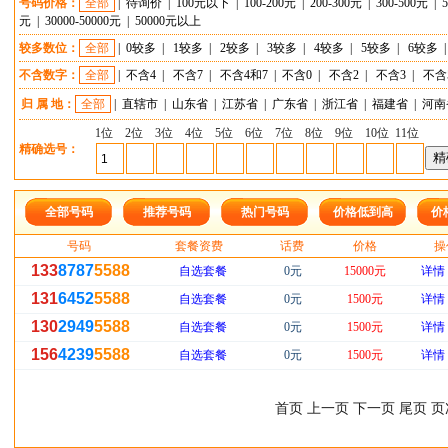
号码价格：
全部
|
待询价
|
100元以下
|
100-200元
|
200-300元
|
300-500元
|
元
|
30000-50000元
|
50000元以上
较多数位：
全部
|
0较多
|
1较多
|
2较多
|
3较多
|
4较多
|
5较多
|
6较多
不含数字：
全部
|
不含4
|
不含7
|
不含4和7
|
不含0
|
不含2
|
不含3
|
不含
归 属 地：
全部
|
直辖市
|
山东省
|
江苏省
|
广东省
|
浙江省
|
福建省
|
河南
1位
2位
3位
4位
5位
6位
7位
8位
9位
10位
11位
精确选号：
全部号码
推荐号码
热门号码
价格低到高
价
号码
套餐资费
话费
价格
操
133
8787
5588
自选套餐
0元
15000元
详情
131
6452
5588
自选套餐
0元
1500元
详情
130
2949
5588
自选套餐
0元
1500元
详情
156
4239
5588
自选套餐
0元
1500元
详情
首页 上一页 下一页 尾页 页