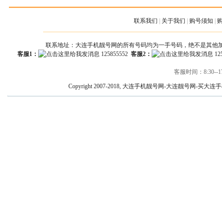
联系我们
|
关于我们
|
购号须知
|
联系地址：大连手机靓号网的所有号码均为一手号码，绝不是其他
客服1：
125855552
客服2：
12
客服时间：8:30--17
Copyright 2007-2018, 大连手机靓号网-大连靓号网-买大连手机