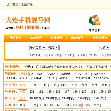
设为首页
收藏本站
网站首页
移动选号
联通选号
电信选号
虚拟运营商
号段
131
|
182
|
139
|
138
|
137
|
136
|
135
|
134
|
159
|
158
|
152
|
150
网上选号
公告：
注！网站所有号码必须当面实名过户！不能当面实名过户请
号码特征：
全部
|
AAAAA
|
AAAA
|
AABBB
|
AAA
|
AA
|
AABBCC
|
AAAB
|
ABCAB
|
ABAC
|
BACA
|
ABBABB
|
**AB**AB
|
*A*A*A*A
生 日 号：
全部
|
一月
|
二月
|
三月
|
四月
|
五月
|
六月
|
七月
|
八月
|
号 码 段：
全部
|
131
|
182
|
139
|
138
|
137
|
136
|
135
|
134
|
159
|
15
年 代 号：
全部
|
1950年代
|
1960年代
|
1970年代
|
1980年代
|
1990年代
|
吉 利 号：
全部
|
8199
|
1188
|
88
|
66
|
168
|
888
|
666
|
999
|
918
|