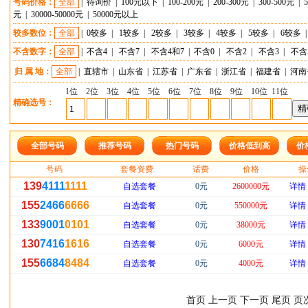
号码价格：
全部
|
待询价
|
100元以下
|
100-200元
|
200-300元
|
300-500元
|
元
|
30000-50000元
|
50000元以上
较多数位：
全部
|
0较多
|
1较多
|
2较多
|
3较多
|
4较多
|
5较多
|
6较多
不含数字：
全部
|
不含4
|
不含7
|
不含4和7
|
不含0
|
不含2
|
不含3
|
不含
归 属 地：
全部
|
直辖市
|
山东省
|
江苏省
|
广东省
|
浙江省
|
福建省
|
河南
1位
2位
3位
4位
5位
6位
7位
8位
9位
10位
11位
精确选号：
全部号码
推荐号码
热门号码
价格低到高
价
号码
套餐资费
话费
价格
操
139
4111
1111
自选套餐
0元
2600000元
详情
155
2466
6666
自选套餐
0元
550000元
详情
133
9001
0101
自选套餐
0元
38000元
详情
130
7416
1616
自选套餐
0元
6000元
详情
155
6684
8484
自选套餐
0元
4000元
详情
首页 上一页 下一页 尾页 页次