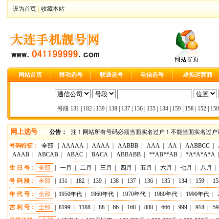
设为首页
收藏本站
网站首页
移动选号
联通选号
电信选号
虚拟运营商
号段
131
|
182
|
139
|
138
|
137
|
136
|
135
|
134
|
159
|
158
|
152
|
150
网上选号
公告：
注！网站所有号码必须当面实名过户！不能当面实名过户请
号码特征：
全部
|
AAAAA
|
AAAA
|
AABBB
|
AAA
|
AA
|
AABBCC
|
AAAB
|
ABCAB
|
ABAC
|
BACA
|
ABBABB
|
**AB**AB
|
*A*A*A*A
生 日 号：
全部
|
一月
|
二月
|
三月
|
四月
|
五月
|
六月
|
七月
|
八月
|
号 码 段：
全部
|
131
|
182
|
139
|
138
|
137
|
136
|
135
|
134
|
159
|
15
年 代 号：
全部
|
1950年代
|
1960年代
|
1970年代
|
1980年代
|
1990年代
|
吉 利 号：
全部
|
8199
|
1188
|
88
|
66
|
168
|
888
|
666
|
999
|
918
|
59