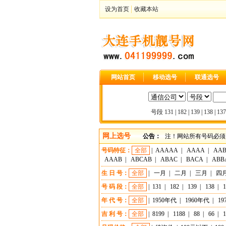
设为首页
收藏本站
网站首页
移动选号
联通选号
号段
131
|
182
|
139
|
138
|
137
网上选号
公告：
注！网站所有号码必须
号码特征：
全部
|
AAAAA
|
AAAA
|
AA
AAAB
|
ABCAB
|
ABAC
|
BACA
|
ABB
生 日 号：
全部
|
一月
|
二月
|
三月
|
四
号 码 段：
全部
|
131
|
182
|
139
|
138
|
1
年 代 号：
全部
|
1950年代
|
1960年代
|
19
吉 利 号：
全部
|
8199
|
1188
|
88
|
66
|
1